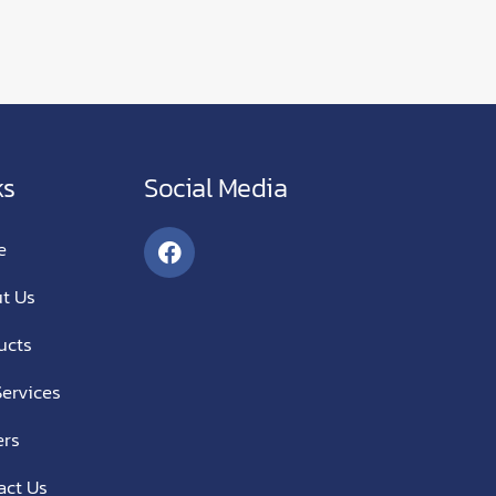
ks
Social Media
e
t Us
ucts
ervices
ers
act Us