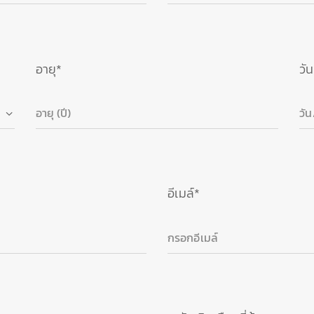
อายุ*
วั
อีเมล์*