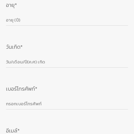
อายุ*
วันเกิด*
เบอร์โทรศัพท์*
อีเมล์*