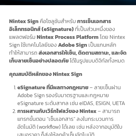
Nintex Sign
คือโซลูชันสำหรับ
การเซ็นเอกสาร
อิเล็กทรอนิกส์
(eSignature)
ที่เป็นส่วนหนึ่งของ
แพลตฟอร์ม
Nintex Process Platform
โดย
Nintex
Sign
ใช้เทคโนโลยีของ
Adobe Sign
เป็นแกนหลัก
ทำให้สามารถ
ส่งเอกสารให้เซ็น
,
ติดตามสถานะ
,
และจัด
เก็บลายเซ็นอย่างปลอดภัย
ได้ในรูปแบบดิจิทัลทั้งหมด
คุณสมบัติหลักของ
Nintex Sign
eSignature
ที่มีผลทางกฎหมาย
–
ลายเซ็นผ่าน
Adobe Sign
รองรับมาตรฐานและกฎหมาย
eSignature
ระดับสากล เช่น
eIDAS, ESIGN, UETA
การผสานกับเวิร์กโฟลว์ของ
Nintex
–
สามารถ
แทรกขั้นตอน
“
เซ็นเอกสาร
”
ลงในกระบวนการ
อัตโนมัติ
(workflow)
ได้เลย เช่น หลังจากอนุมัติใบ
เสนอราคา ก็ส่งให้ลูกค้าเซ็นอัตโนมัติ