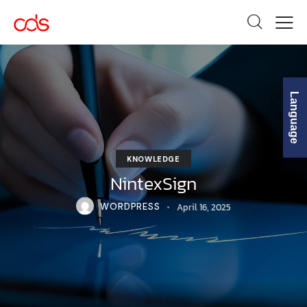
Language
KNOWLEDGE
NintexSign
April 16, 2025
WORDPRESS